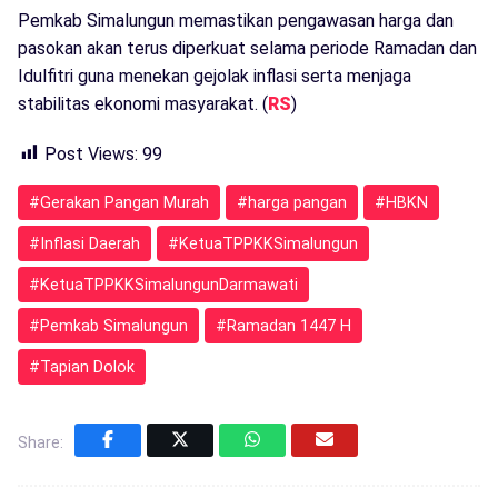
Pemkab Simalungun memastikan pengawasan harga dan
pasokan akan terus diperkuat selama periode Ramadan dan
Idulfitri guna menekan gejolak inflasi serta menjaga
stabilitas ekonomi masyarakat. (
RS
)
Post Views:
99
#Gerakan Pangan Murah
#harga pangan
#HBKN
#Inflasi Daerah
#KetuaTPPKKSimalungun
#KetuaTPPKKSimalungunDarmawati
#Pemkab Simalungun
#Ramadan 1447 H
#Tapian Dolok
Share: