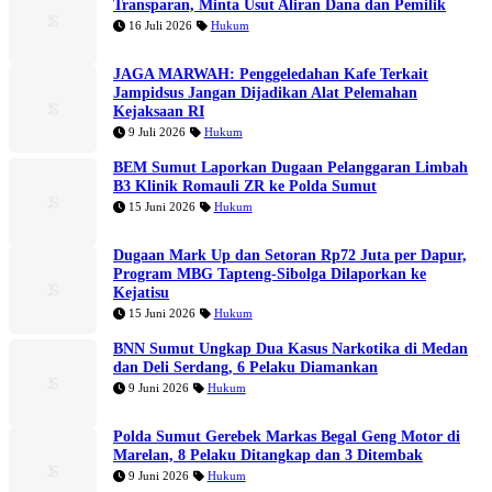
Transparan, Minta Usut Aliran Dana dan Pemilik
16 Juli 2026
Hukum
JAGA MARWAH: Penggeledahan Kafe Terkait
Jampidsus Jangan Dijadikan Alat Pelemahan
Kejaksaan RI
9 Juli 2026
Hukum
BEM Sumut Laporkan Dugaan Pelanggaran Limbah
B3 Klinik Romauli ZR ke Polda Sumut
15 Juni 2026
Hukum
Dugaan Mark Up dan Setoran Rp72 Juta per Dapur,
Program MBG Tapteng-Sibolga Dilaporkan ke
Kejatisu
15 Juni 2026
Hukum
BNN Sumut Ungkap Dua Kasus Narkotika di Medan
dan Deli Serdang, 6 Pelaku Diamankan
9 Juni 2026
Hukum
Polda Sumut Gerebek Markas Begal Geng Motor di
Marelan, 8 Pelaku Ditangkap dan 3 Ditembak
9 Juni 2026
Hukum