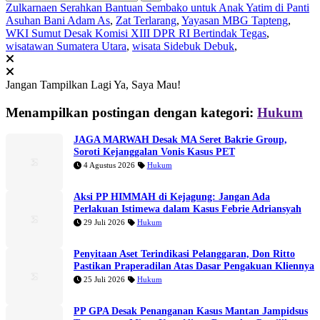
Zulkarnaen Serahkan Bantuan Sembako untuk Anak Yatim di Panti
Asuhan Bani Adam As
,
Zat Terlarang
,
Yayasan MBG Tapteng
,
WKI Sumut Desak Komisi XIII DPR RI Bertindak Tegas
,
wisatawan Sumatera Utara
,
wisata Sidebuk Debuk
,
Jangan Tampilkan Lagi
Ya, Saya Mau!
Menampilkan postingan dengan kategori:
Hukum
JAGA MARWAH Desak MA Seret Bakrie Group,
Soroti Kejanggalan Vonis Kasus PET
4 Agustus 2026
Hukum
Aksi PP HIMMAH di Kejagung: Jangan Ada
Perlakuan Istimewa dalam Kasus Febrie Adriansyah
29 Juli 2026
Hukum
Penyitaan Aset Terindikasi Pelanggaran, Don Ritto
Pastikan Praperadilan Atas Dasar Pengakuan Kliennya
25 Juli 2026
Hukum
PP GPA Desak Penanganan Kasus Mantan Jampidsus