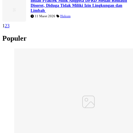
Bidan Praktek Milik Anggota DPRD Medan Romauli
Disorot, Diduga Tidak Miliki Izin Lingkungan dan
Limbah
11 Maret 2026
Hukum
1
2
3
Populer