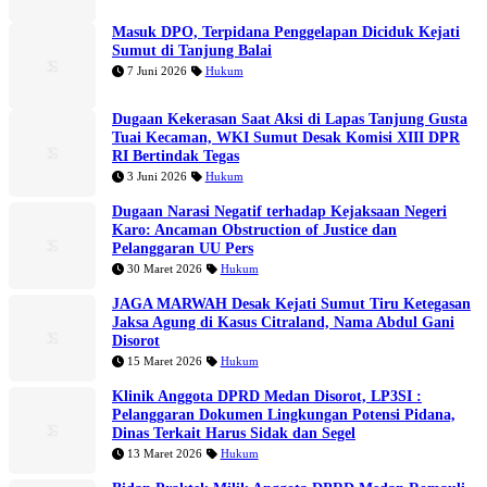
Masuk DPO, Terpidana Penggelapan Diciduk Kejati
Sumut di Tanjung Balai
7 Juni 2026
Hukum
Dugaan Kekerasan Saat Aksi di Lapas Tanjung Gusta
Tuai Kecaman, WKI Sumut Desak Komisi XIII DPR
RI Bertindak Tegas
3 Juni 2026
Hukum
Dugaan Narasi Negatif terhadap Kejaksaan Negeri
Karo: Ancaman Obstruction of Justice dan
Pelanggaran UU Pers
30 Maret 2026
Hukum
JAGA MARWAH Desak Kejati Sumut Tiru Ketegasan
Jaksa Agung di Kasus Citraland, Nama Abdul Gani
Disorot
15 Maret 2026
Hukum
Klinik Anggota DPRD Medan Disorot, LP3SI :
Pelanggaran Dokumen Lingkungan Potensi Pidana,
Dinas Terkait Harus Sidak dan Segel
13 Maret 2026
Hukum