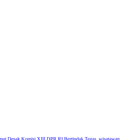
ut Desak Komisi XIII DPR RI Bertindak Tegas
,
wisatawan