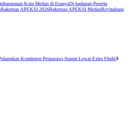
embangunan Kota Medan di Eranya
Di hadapan Peserta
n
Rakernas APEKSI 2026
Rakernas APEKSI Medan
Revitalisasi
ulangkan Kontingen Pesparawi Sumut Lewat Extra Flight