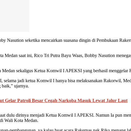
 Nasution seketika mencairkan suasana dingin di Pembukaan Rakern
Kota Medan saat ini, Rico Tri Putra Bayu Waas, Bobby Nasution mene
ta Medan sekaligus Ketua Komwil I APEKSI yang berhasil menggelar
l I, selama jadi ketua Komwil I hanya bisa melaksanakan Rakorwil, Med
 baik,” ujarnya.
t Gelar Patroli Besar Cegah Narkoba Masuk Lewat Jalur Laut
aat dulu dirinya menjadi Ketua Komwil I APEKSI. Namun Ia pun mene
jadi Wali Kota Medan.
nan-pembangunan, ya kalau buat acara Rakernas pak Riko menang lah