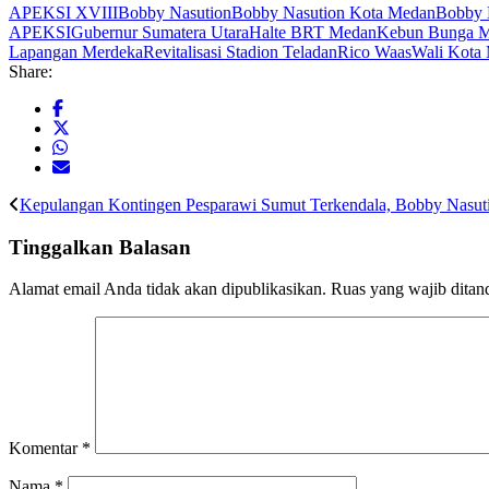
APEKSI XVIII
Bobby Nasution
Bobby Nasution Kota Medan
Bobby 
APEKSI
Gubernur Sumatera Utara
Halte BRT Medan
Kebun Bunga 
Lapangan Merdeka
Revitalisasi Stadion Teladan
Rico Waas
Wali Kota
Share:
Kepulangan Kontingen Pesparawi Sumut Terkendala, Bobby Nasu
Tinggalkan Balasan
Alamat email Anda tidak akan dipublikasikan.
Ruas yang wajib ditan
Komentar
*
Nama
*