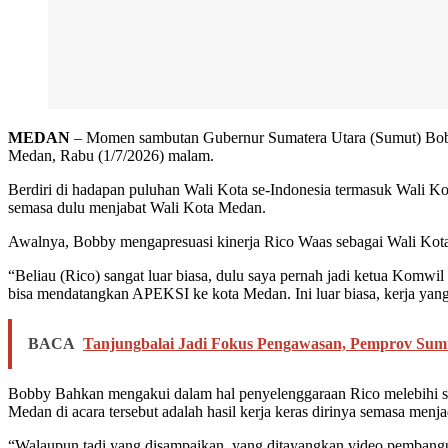
MEDAN
– Momen sambutan Gubernur Sumatera Utara (Sumut) Bobby
Medan, Rabu (1/7/2026) malam.
Berdiri di hadapan puluhan Wali Kota se-Indonesia termasuk Wali 
semasa dulu menjabat Wali Kota Medan.
Awalnya, Bobby mengapresuasi kinerja Rico Waas sebagai Wali Ko
“Beliau (Rico) sangat luar biasa, dulu saya pernah jadi ketua Komwi
bisa mendatangkan APEKSI ke kota Medan. Ini luar biasa, kerja yang
BACA
Tanjungbalai Jadi Fokus Pengawasan, Pemprov Sumu
Bobby Bahkan mengakui dalam hal penyelenggaraan Rico melebihi s
Medan di acara tersebut adalah hasil kerja keras dirinya semasa men
“Walaupun tadi yang disampaikan, yang ditayangkan video pembangu