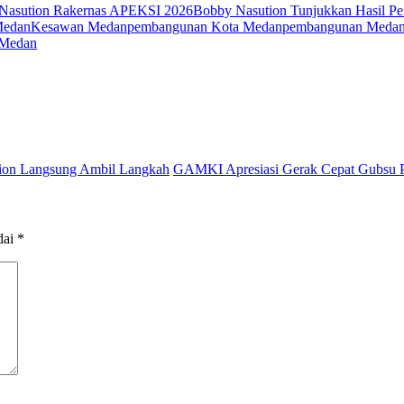
Nasution Rakernas APEKSI 2026
Bobby Nasution Tunjukkan Hasil P
Medan
Kesawan Medan
pembangunan Kota Medan
pembangunan Meda
 Medan
tion Langsung Ambil Langkah
GAMKI Apresiasi Gerak Cepat Gubsu P
dai
*