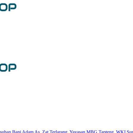
Asuhan Bani Adam As
,
Zat Terlarang
,
Yayasan MBG Tapteng
,
WKI Sum