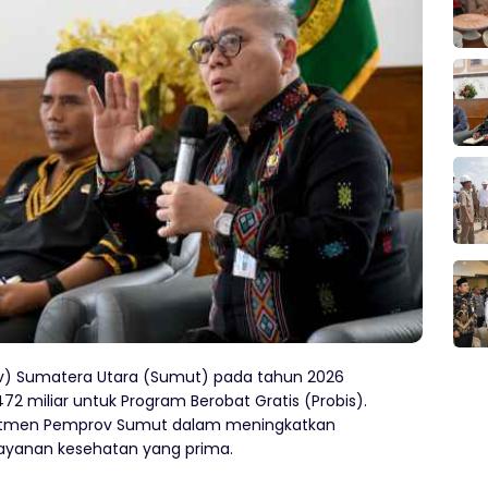
v) Sumatera Utara (Sumut) pada tahun 2026
 miliar untuk Program Berobat Gratis (Probis).
mitmen Pemprov Sumut dalam meningkatkan
layanan kesehatan yang prima.