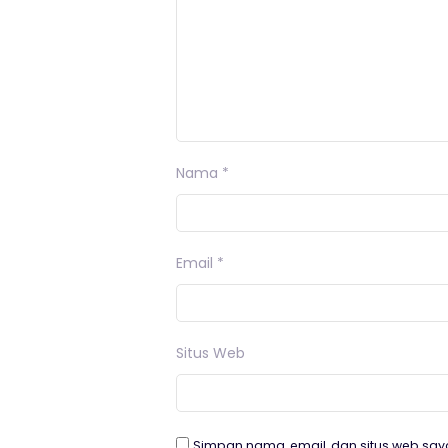
Nama
*
Email
*
Situs Web
Simpan nama, email, dan situs web say