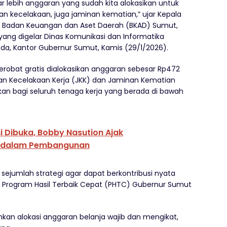
iar lebih anggaran yang sudah kita alokasikan untuk
n kecelakaan, juga jaminan kematian,” ujar Kepala
 Badan Keuangan dan Aset Daerah (BKAD) Sumut,
 yang digelar Dinas Komunikasi dan Informatika
da, Kantor Gubernur Sumut, Kamis (29/1/2026).
erobat gratis dialokasikan anggaran sebesar Rp472
nan Kecelakaan Kerja (JKK) dan Jaminan Kematian
kan bagi seluruh tenaga kerja yang berada di bawah
 Dibuka, Bobby Nasution Ajak
an dalam Pembangunan
 sejumlah strategi agar dapat berkontribusi nyata
i Program Hasil Terbaik Cepat (PHTC) Gubernur Sumut
kan alokasi anggaran belanja wajib dan mengikat,