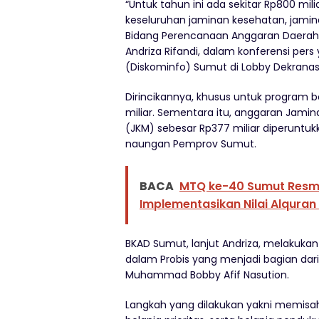
“Untuk tahun ini ada sekitar Rp800 mil
keseluruhan jaminan kesehatan, jamina
Bidang Perencanaan Anggaran Daerah
Andriza Rifandi, dalam konferensi pers
(Diskominfo) Sumut di Lobby Dekranas
Dirincikannya, khusus untuk program b
miliar. Sementara itu, anggaran Jami
(JKM) sebesar Rp377 miliar diperuntuk
naungan Pemprov Sumut.
BACA
MTQ ke-40 Sumut Resmi
Implementasikan Nilai Alqur
BKAD Sumut, lanjut Andriza, melakukan
dalam Probis yang menjadi bagian dar
Muhammad Bobby Afif Nasution.
Langkah yang dilakukan yakni memisah