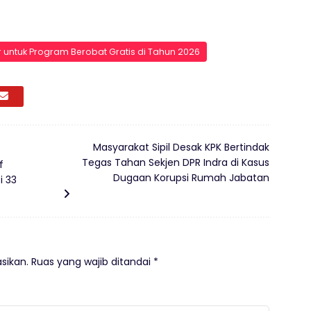
 untuk Program Berobat Gratis di Tahun 2026
Masyarakat Sipil Desak KPK Bertindak
Tegas Tahan Sekjen DPR Indra di Kasus
f
Dugaan Korupsi Rumah Jabatan
i 33
sikan.
Ruas yang wajib ditandai
*