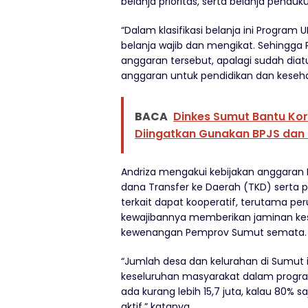
belanja prioritas, serta belanja penduk
“Dalam klasifikasi belanja ini Progra
belanja wajib dan mengikat. Sehingg
anggaran tersebut, apalagi sudah dia
anggaran untuk pendidikan dan kesehat
BACA
Dinkes Sumut Bantu Kor
Diingatkan Gunakan BPJS dan
Andriza mengakui kebijakan anggaran
dana Transfer ke Daerah (TKD) serta pe
terkait dapat kooperatif, terutama pe
kewajibannya memberikan jaminan ke
kewenangan Pemprov Sumut semata.
“Jumlah desa dan kelurahan di Sumut 
keseluruhan masyarakat dalam progr
ada kurang lebih 15,7 juta, kalau 80% s
aktif,” katanya.