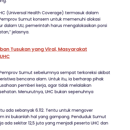
ung.
m UHC (Universal Health Coverage) termasuk dalam
a Pemprov Sumut konsern untuk memenuhi alokasi
tur dalam UU, pemerintah harus mengalokasikan porsi
an,” jelasnya.
ban Tusukan yang Viral, Masyarakat
 UHC
 Pemprov Sumut sebelumnya sempat terkoreksi akibat
ristiwa bencana alam. Untuk itu, ia berharap pihak
rusahaan pemberi kerja, agar tidak melalaikan
sehatan. Menurutnya, UHC bukan sepenuhnya
itu ada sebanyak 6.112. Tentu untuk mengover
am ini bukanlah hal yang gampang. Penduduk Sumut
aja ada sekitar 12,5 juta yang menjadi peserta UHC dan