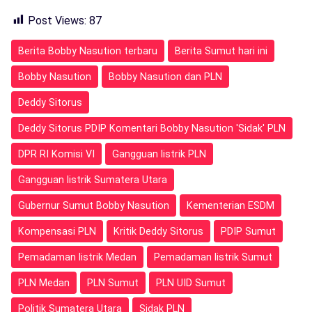
Post Views:
87
Berita Bobby Nasution terbaru
Berita Sumut hari ini
Bobby Nasution
Bobby Nasution dan PLN
Deddy Sitorus
Deddy Sitorus PDIP Komentari Bobby Nasution 'Sidak' PLN
DPR RI Komisi VI
Gangguan listrik PLN
Gangguan listrik Sumatera Utara
Gubernur Sumut Bobby Nasution
Kementerian ESDM
Kompensasi PLN
Kritik Deddy Sitorus
PDIP Sumut
Pemadaman listrik Medan
Pemadaman listrik Sumut
PLN Medan
PLN Sumut
PLN UID Sumut
Politik Sumatera Utara
Sidak PLN