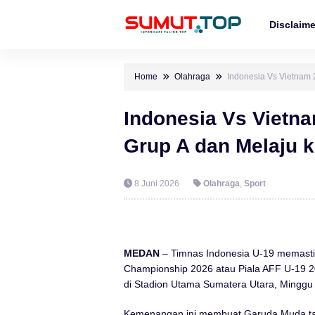
Disclaime
Home
Olahraga
Indonesia Vs Vietnam 
Indonesia Vs Vietn
Grup A dan Melaju k
8 Juni 2026
Olahraga
,
Sport
MEDAN
– Timnas Indonesia U-19 memasti
Championship 2026 atau Piala AFF U-19 2
di Stadion Utama Sumatera Utara, Minggu
Kemenangan ini membuat Garuda Muda tamp