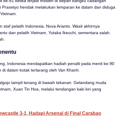
ke-81 ketika terjadi insiden di depan bangku cadangan
di Prasetyo hendak melakukan lemparan ke dalam dan diduga
 Vietnam.
staf pelatih Indonesia, Nova Arianto. Wasit akhirnya
nto dan pelatih Vietnam, Yutaka Ikeuchi, sementara salah
ah.
Penentu
bang, Indonesia mendapatkan hadiah penalti pada menit ke-90
 di dalam kotak terlarang oleh Van Khanh.
algojo tampil tenang di bawah tekanan. Gelandang muda
etnam, Xuan Tin Hoa, melalui tendangan kaki kiri yang
wcastle 3-1, Hadapi Arsenal di Final Carabao