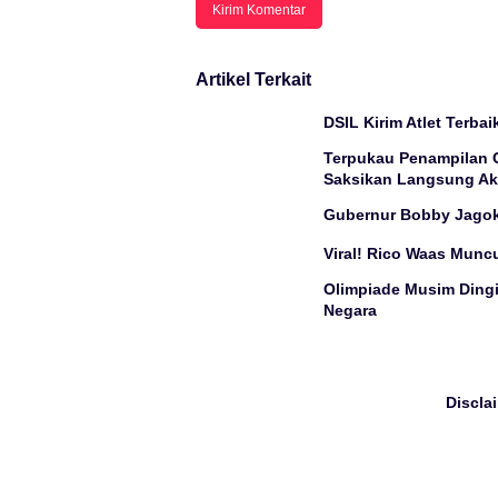
Artikel Terkait
DSIL Kirim Atlet Terba
Terpukau Penampilan G
Saksikan Langsung Ak
Gubernur Bobby Jagok
Viral! Rico Waas Munc
Olimpiade Musim Dingin
Negara
Discla