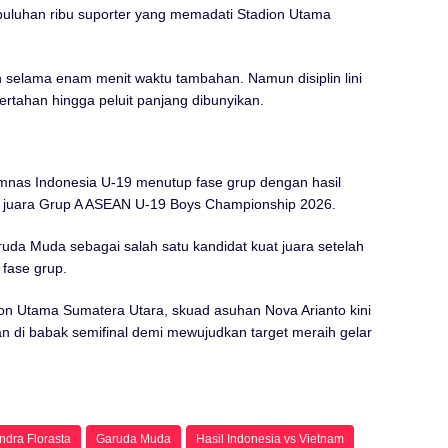
puluhan ribu suporter yang memadati Stadion Utama
 selama enam menit waktu tambahan. Namun disiplin lini
rtahan hingga peluit panjang dibunyikan.
nas Indonesia U-19 menutup fase grup dengan hasil
i juara Grup A ASEAN U-19 Boys Championship 2026.
ruda Muda sebagai salah satu kandidat kuat juara setelah
fase grup.
on Utama Sumatera Utara, skuad asuhan Nova Arianto kini
n di babak semifinal demi mewujudkan target meraih gelar
ndra Florasta
Garuda Muda
Hasil Indonesia vs Vietnam