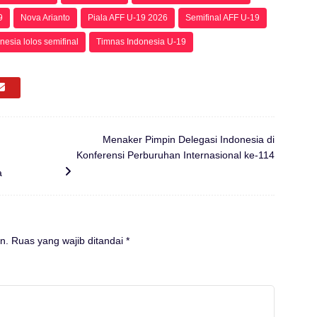
9
Nova Arianto
Piala AFF U-19 2026
Semifinal AFF U-19
esia lolos semifinal
Timnas Indonesia U-19
Menaker Pimpin Delegasi Indonesia di
Konferensi Perburuhan Internasional ke-114
a
n.
Ruas yang wajib ditandai
*