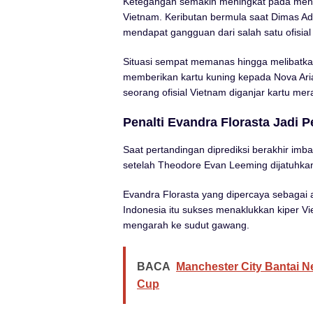
Ketegangan semakin meningkat pada menit 
Vietnam. Keributan bermula saat Dimas A
mendapat gangguan dari salah satu ofisial
Situasi sempat memanas hingga melibatkan 
memberikan kartu kuning kepada Nova Aria
seorang ofisial Vietnam diganjar kartu mer
Penalti Evandra Florasta Jadi 
Saat pertandingan diprediksi berakhir im
setelah Theodore Evan Leeming dijatuhkan
Evandra Florasta yang dipercaya sebagai 
Indonesia itu sukses menaklukkan kiper Vi
mengarah ke sudut gawang.
BACA
Manchester City Bantai Ne
Cup