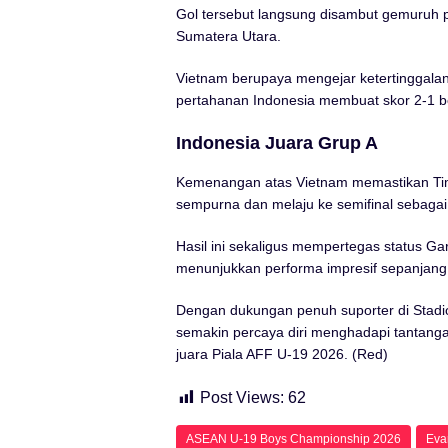
Gol tersebut langsung disambut gemuruh 
Sumatera Utara.
Vietnam berupaya mengejar ketertinggalan
pertahanan Indonesia membuat skor 2-1 be
Indonesia Juara Grup A
Kemenangan atas Vietnam memastikan Tim
sempurna dan melaju ke semifinal sebaga
Hasil ini sekaligus mempertegas status Ga
menunjukkan performa impresif sepanjang 
Dengan dukungan penuh suporter di Stadi
semakin percaya diri menghadapi tantanga
juara Piala AFF U-19 2026. (Red)
Post Views:
62
ASEAN U-19 Boys Championship 2026
Eva