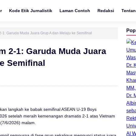
r
Kode Etik Jurnalistik
Laman Contoh
Redaksi
Tentan
Pop
2-1: Garuda Muda Juara Grup A dan Melaju ke Semifinal
am 2-1: Garuda Muda Juara
e Semifinal
kan langkah ke babak semifinal ASEAN U-19 Boys
026 setelah meraih kemenangan dramatis 2-1 atas Vietnam
 (7/6/2026) malam.
il sempurna di fase grup sekaligus mengunci status juara