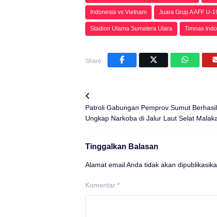
Indonesia vs Vietnam
Juara Grup A AFF U-1
Stadion Utama Sumatera Utara
Timnas Indon
Share:
Patroli Gabungan Pemprov Sumut Berhasil
Ungkap Narkoba di Jalur Laut Selat Malak
Tinggalkan Balasan
Alamat email Anda tidak akan dipublikasika
Komentar
*