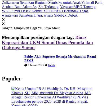
Zulkarnaen Serahkan Bantuan Sembako untuk Anak Yatim di Panti
Asuhan Bani Adam As
,
Zat Terlarang
,
Yayasan MBG Tapteng
,
WKI Sumut Desak Komisi XIII DPR RI Bertindak Tegas
,
wisatawan Sumatera Utara
,
wisata Sidebuk Debuk
,
Jangan Tampilkan Lagi
Ya, Saya Mau!
Menampilkan postingan dengan tag:
Dinas
Koperasi dan UKM Sumut Dinas Pemuda dan
Olahraga Sumut
Bobby Ajak Suporter Belanja Merchandise Resmi
PSMS
9 Januari 2026
Politik
Populer