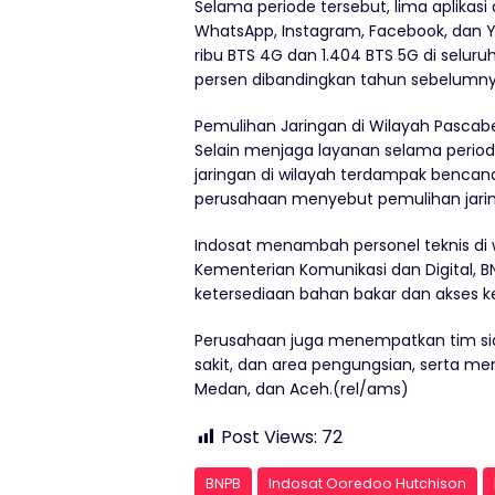
Selama periode tersebut, lima aplikas
WhatsApp, Instagram, Facebook, dan Yo
ribu BTS 4G dan 1.404 BTS 5G di seluru
persen dibandingkan tahun sebelumny
Pemulihan Jaringan di Wilayah Pasca
Selain menjaga layanan selama periode
jaringan di wilayah terdampak bencana,
perusahaan menyebut pemulihan jarin
Indosat menambah personel teknis di 
Kementerian Komunikasi dan Digital, 
ketersediaan bahan bakar dan akses ke 
Perusahaan juga menempatkan tim siaga
sakit, dan area pengungsian, serta me
Medan, dan Aceh.(rel/ams)
Post Views:
72
BNPB
Indosat Ooredoo Hutchison