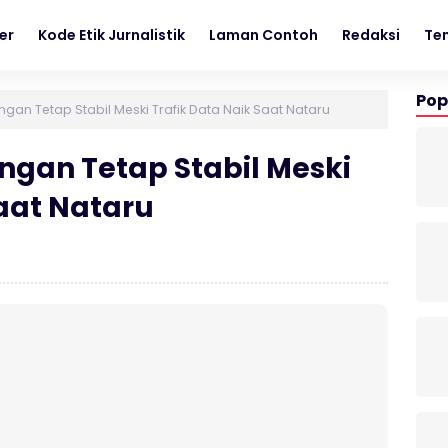
er
Kode Etik Jurnalistik
Laman Contoh
Redaksi
Te
Pop
ngan Tetap Stabil Meski Trafik Data Naik Saat Nataru
ingan Tetap Stabil Meski
Saat Nataru