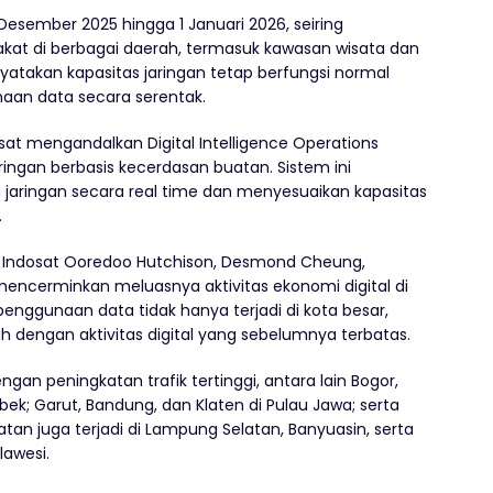
 Desember 2025 hingga 1 Januari 2026, seiring
akat di berbagai daerah, termasuk kawasan wisata dan
nyatakan kapasitas jaringan tetap berfungsi normal
aan data secara serentak.
osat mengandalkan Digital Intelligence Operations
ingan berbasis kecerdasan buatan. Sistem ini
aringan secara real time dan menyesuaikan kapasitas
.
r Indosat Ooredoo Hutchison, Desmond Cheung,
encerminkan meluasnya aktivitas ekonomi digital di
enggunaan data tidak hanya terjadi di kota besar,
ah dengan aktivitas digital yang sebelumnya terbatas.
an peningkatan trafik tertinggi, antara lain Bogor,
k; Garut, Bandung, dan Klaten di Pulau Jawa; serta
tan juga terjadi di Lampung Selatan, Banyuasin, serta
lawesi.