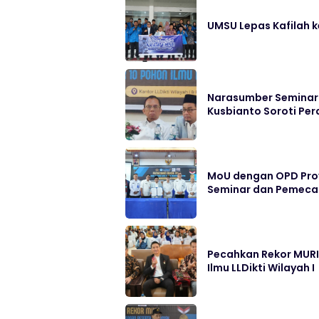
UMSU Lepas Kafilah 
Narasumber Seminar Na
Kusbianto Soroti Per
MoU dengan OPD Provs
Seminar dan Pemecah
Pecahkan Rekor MURI,
Ilmu LLDikti Wilayah I