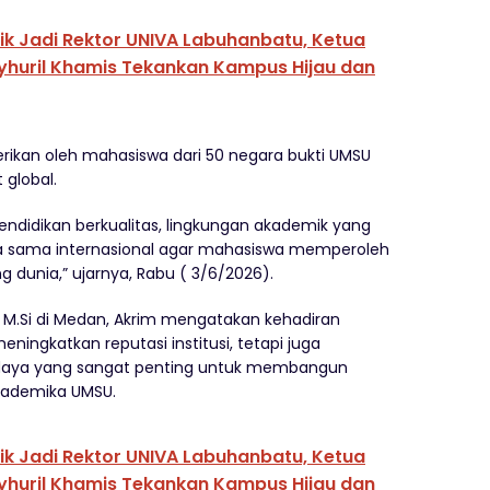
tik Jadi Rektor UNIVA Labuhanbatu, Ketua
yhuril Khamis Tekankan Kampus Hijau dan
rikan oleh mahasiswa dari 50 negara bukti UMSU
 global.
ndidikan berkualitas, lingkungan akademik yang
erja sama internasional agar mahasiswa memperoleh
 dunia,” ujarnya, Rabu ( 3/6/2026).
to, M.Si di Medan, Akrim mengatakan kehadiran
ningkatkan reputasi institusi, tetapi juga
budaya yang sangat penting untuk membangun
 akademika UMSU.
tik Jadi Rektor UNIVA Labuhanbatu, Ketua
yhuril Khamis Tekankan Kampus Hijau dan