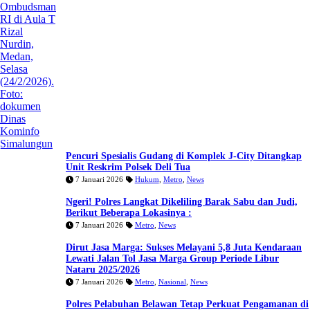
Pencuri Spesialis Gudang di Komplek J-City Ditangkap
Unit Reskrim Polsek Deli Tua
7 Januari 2026
Hukum
,
Metro
,
News
Ngeri! Polres Langkat Dikeliling Barak Sabu dan Judi,
Berikut Beberapa Lokasinya :
7 Januari 2026
Metro
,
News
Dirut Jasa Marga: Sukses Melayani 5,8 Juta Kendaraan
Lewati Jalan Tol Jasa Marga Group Periode Libur
Nataru 2025/2026
7 Januari 2026
Metro
,
Nasional
,
News
Polres Pelabuhan Belawan Tetap Perkuat Pengamanan di