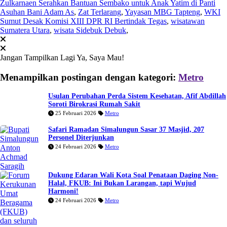
Zulkarnaen Serahkan Bantuan Sembako untuk Anak Yatim di Panti
Asuhan Bani Adam As
,
Zat Terlarang
,
Yayasan MBG Tapteng
,
WKI
Sumut Desak Komisi XIII DPR RI Bertindak Tegas
,
wisatawan
Sumatera Utara
,
wisata Sidebuk Debuk
,
Jangan Tampilkan Lagi
Ya, Saya Mau!
Menampilkan postingan dengan kategori:
Metro
Usulan Perubahan Perda Sistem Kesehatan, Afif Abdillah
Soroti Birokrasi Rumah Sakit
25 Februari 2026
Metro
Safari Ramadan Simalungun Sasar 37 Masjid, 207
Personel Diterjunkan
24 Februari 2026
Metro
Dukung Edaran Wali Kota Soal Penataan Daging Non-
Halal, FKUB: Ini Bukan Larangan, tapi Wujud
Harmoni!
24 Februari 2026
Metro